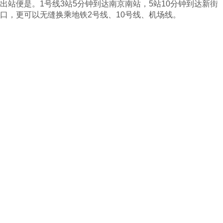
出站便是。1号线3站5分钟到达南京南站，5站10分钟到达新街
口，更可以无缝换乘地铁2号线、10号线、机场线。