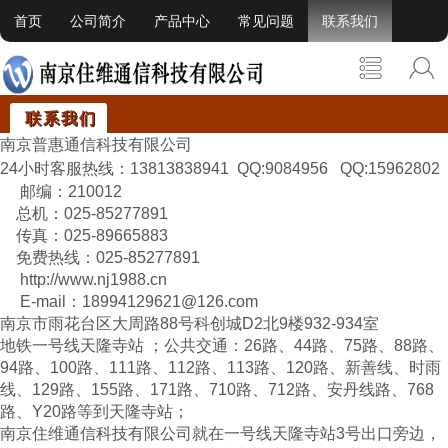
首页
公司简介
产品中心
常见问题
联系我们
联系我们
南京普惠通信科技有限公司
24小时客服热线：13813838941 QQ:9084956
QQ:15962802
邮编：210012
总机：025-85277891
传真：025-89665883
免费热线：025-85277891
http://
www.nj1988.cn
E-mail：18994129621
@126.com
南京市雨花台区大周路88号科创城D2北9楼932-934室
地铁一号线天隆寺站 ；公共交通：26路、44路、75路、88路、
94路、100路、111路、112路、113路、120路、新善线、时雨
线、129路、155路、171路、710路、712路、安丹线路、768
路、Y20路等到天隆寺站；
南京住维通信科技有限公司就在一号线天隆寺站3号出口旁边，