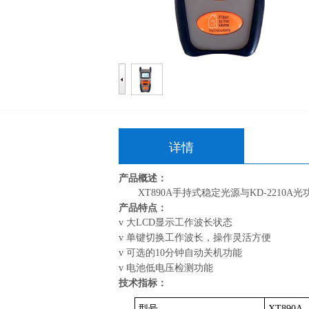
详情
产品概述：
XT890A手持式稳定光源与KD-2210
产品特点：
v
大LCD显示工作波长状态
v
单键切换工作波长，操作灵活方便
v
可选的10分钟自动关机功能
v
电池低电压检测功能
技术指标：
型号
XT890A