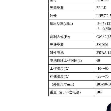
光源类型
FP-LD
波长
可设定2-
输出功率(dBm)
-6~-7 (13
-8~-9(850
调制方式(Hz)
CW / 2(6
光纤类型
SM,MM
碱性电池
3节AA 1
电池持续工作时间(h)
60
工作温度(℃)
-10~+60
存储温度(℃)
-25~+70
（外形尺寸mm）
200x90x5
重量（g，不含电池）
285